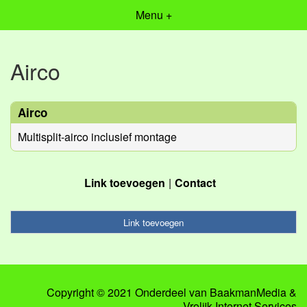
Menu +
Airco
Airco
Multisplit-airco inclusief montage
Link toevoegen
Contact
Link toevoegen
Copyright © 2021 Onderdeel van
BaakmanMedia
&
Vrolijk Internet Services