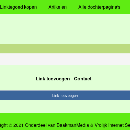
Linktegoed kopen
Artikelen
Alle dochterpagina's
Link toevoegen
Contact
Link toevoegen
ight © 2021 Onderdeel van
BaakmanMedia
&
Vrolijk Internet S